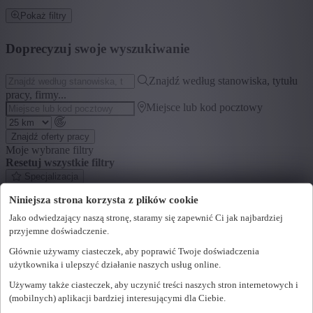
Pokaż filtry
Doprecyzuj swoje wyszukiwanie
Znajdź według stanowiska, tytułu
pracy, firmy...
Miejsce lub kod pocztowy
Znajdź oferty pracy
Moje wybrane filtry
Resetuj wszystkie filtry
Specjalizacja
Niniejsza strona korzysta z plików cookie
+ Pokaż więcej
- Pokaż mniej
Jako odwiedzający naszą stronę, staramy się zapewnić Ci jak najbardziej
Segment
przyjemne doświadczenie.
+ Pokaż więcej
- Pokaż mniej
Głównie używamy ciasteczek, aby poprawić Twoje doświadczenia
użytkownika i ulepszyć działanie naszych usług online.
Województwo
Używamy także ciasteczek, aby uczynić treści naszych stron internetowych i
+ Pokaż więcej
- Pokaż mniej
(mobilnych) aplikacji bardziej interesującymi dla Ciebie.
Sektor