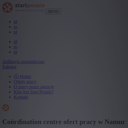
MENU
pl
ro
pt
pl
ro
pt
Aplikacja spontaniczna
Zaloguj
Home
Oferty pracy
O pracy przez agencję
Kim jest Start People?
Kontakt
Coördination centre ofert pracy w Namur