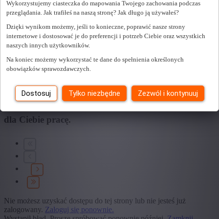
Wykorzystujemy ciasteczka do mapowania Twojego zachowania podczas
przeglądania. Jak trafiłeś na naszą stronę? Jak długo ją używałeś?
+ Pokaż więcej
- Pokaż mniej
Dzięki wynikom możemy, jeśli to konieczne, poprawić nasze strony
Edukacja
internetowe i dostosować je do preferencji i potrzeb Ciebie oraz wszystkich
naszych innych użytkowników.
+ Pokaż więcej
- Pokaż mniej
Typ umowy
Na koniec możemy wykorzystać te dane do spełnienia określonych
obowiązków sprawozdawczych.
+ Pokaż więcej
- Pokaż mniej
Dostosuj
Tylko niezbędne
Zezwól i kontynuuj
Znaleźliśmy
0
oferty pracy dla Ciebie.
znaleźliśmy
dla Ciebie pracę.
Nie możesz uzyskać dostępu do tej strony lub nie jesteś już
zalogowany.
Zaloguj się ponownie.
Wystąpił błąd. Proszę spróbować ponownie później.
Zamknij