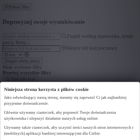
Pokaż filtry
Doprecyzuj swoje wyszukiwanie
Znajdź według stanowiska, tytułu
pracy, firmy...
Miejsce lub kod pocztowy
Znajdź oferty pracy
Moje wybrane filtry
Resetuj wszystkie filtry
Specjalizacja
Niniejsza strona korzysta z plików cookie
+ Pokaż więcej
- Pokaż mniej
Jako odwiedzający naszą stronę, staramy się zapewnić Ci jak najbardziej
Segment
przyjemne doświadczenie.
+ Pokaż więcej
- Pokaż mniej
Głównie używamy ciasteczek, aby poprawić Twoje doświadczenia
użytkownika i ulepszyć działanie naszych usług online.
Województwo
Używamy także ciasteczek, aby uczynić treści naszych stron internetowych i
+ Pokaż więcej
- Pokaż mniej
(mobilnych) aplikacji bardziej interesującymi dla Ciebie.
Sektor