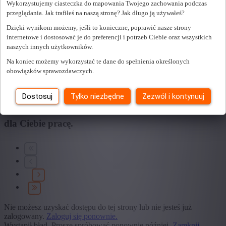
Wykorzystujemy ciasteczka do mapowania Twojego zachowania podczas
przeglądania. Jak trafiłeś na naszą stronę? Jak długo ją używałeś?
+ Pokaż więcej
- Pokaż mniej
Dzięki wynikom możemy, jeśli to konieczne, poprawić nasze strony
Edukacja
internetowe i dostosować je do preferencji i potrzeb Ciebie oraz wszystkich
naszych innych użytkowników.
+ Pokaż więcej
- Pokaż mniej
Typ umowy
Na koniec możemy wykorzystać te dane do spełnienia określonych
obowiązków sprawozdawczych.
+ Pokaż więcej
- Pokaż mniej
Dostosuj
Tylko niezbędne
Zezwól i kontynuuj
Znaleźliśmy
0
oferty pracy dla Ciebie.
znaleźliśmy
dla Ciebie pracę.
Nie możesz uzyskać dostępu do tej strony lub nie jesteś już
zalogowany.
Zaloguj się ponownie.
Wystąpił błąd. Proszę spróbować ponownie później.
Zamknij