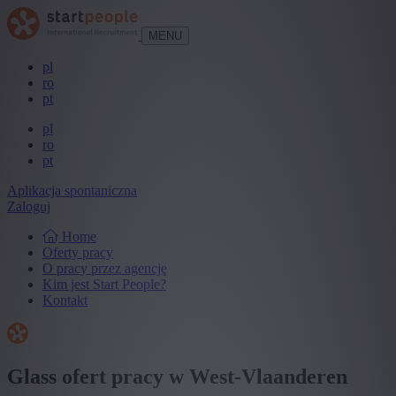
MENU
pl
ro
pt
pl
ro
pt
Aplikacja spontaniczna
Zaloguj
Home
Oferty pracy
O pracy przez agencję
Kim jest Start People?
Kontakt
Glass ofert pracy w West-Vlaanderen