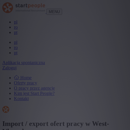
MENU
pl
ro
pt
pl
ro
pt
Aplikacja spontaniczna
Zaloguj
Home
Oferty pracy
O pracy przez agencję
Kim jest Start People?
Kontakt
Import / export ofert pracy w West-