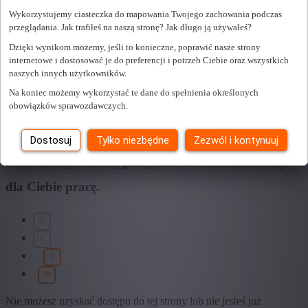
Wykorzystujemy ciasteczka do mapowania Twojego zachowania podczas
Sektor
przeglądania. Jak trafiłeś na naszą stronę? Jak długo ją używałeś?
+ Pokaż więcej
- Pokaż mniej
Dzięki wynikom możemy, jeśli to konieczne, poprawić nasze strony
Edukacja
internetowe i dostosować je do preferencji i potrzeb Ciebie oraz wszystkich
naszych innych użytkowników.
+ Pokaż więcej
- Pokaż mniej
Na koniec możemy wykorzystać te dane do spełnienia określonych
Typ umowy
obowiązków sprawozdawczych.
+ Pokaż więcej
- Pokaż mniej
Dostosuj
Tylko niezbędne
Zezwól i kontynuuj
Znaleźliśmy
0
oferty pracy dla Ciebie.
znaleźliśmy
dla Ciebie pracę.
Nie możesz uzyskać dostępu do tej strony lub nie jesteś już