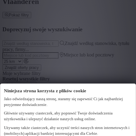
Vlaanderen
Pokaż filtry
Doprecyzuj swoje wyszukiwanie
Znajdź według stanowiska, tytułu
pracy, firmy...
Miejsce lub kod pocztowy
Znajdź oferty pracy
Moje wybrane filtry
Resetuj wszystkie filtry
Specjalizacja
Niniejsza strona korzysta z plików cookie
+ Pokaż więcej
- Pokaż mniej
Jako odwiedzający naszą stronę, staramy się zapewnić Ci jak najbardziej
Segment
przyjemne doświadczenie.
Głównie używamy ciasteczek, aby poprawić Twoje doświadczenia
+ Pokaż więcej
- Pokaż mniej
użytkownika i ulepszyć działanie naszych usług online.
Województwo
Używamy także ciasteczek, aby uczynić treści naszych stron internetowych i
(mobilnych) aplikacji bardziej interesującymi dla Ciebie.
+ Pokaż więcej
- Pokaż mniej