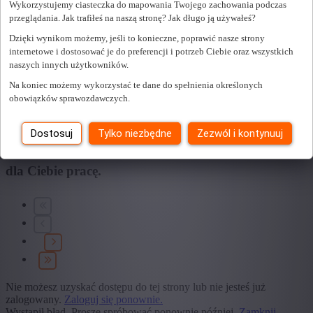
Wykorzystujemy ciasteczka do mapowania Twojego zachowania podczas
przeglądania. Jak trafiłeś na naszą stronę? Jak długo ją używałeś?
+ Pokaż więcej
- Pokaż mniej
Dzięki wynikom możemy, jeśli to konieczne, poprawić nasze strony
Edukacja
internetowe i dostosować je do preferencji i potrzeb Ciebie oraz wszystkich
naszych innych użytkowników.
+ Pokaż więcej
- Pokaż mniej
Typ umowy
Na koniec możemy wykorzystać te dane do spełnienia określonych
obowiązków sprawozdawczych.
+ Pokaż więcej
- Pokaż mniej
Dostosuj
Tylko niezbędne
Zezwól i kontynuuj
Znaleźliśmy
0
oferty pracy dla Ciebie.
znaleźliśmy
dla Ciebie pracę.
Nie możesz uzyskać dostępu do tej strony lub nie jesteś już
zalogowany.
Zaloguj się ponownie.
Wystąpił błąd. Proszę spróbować ponownie później.
Zamknij