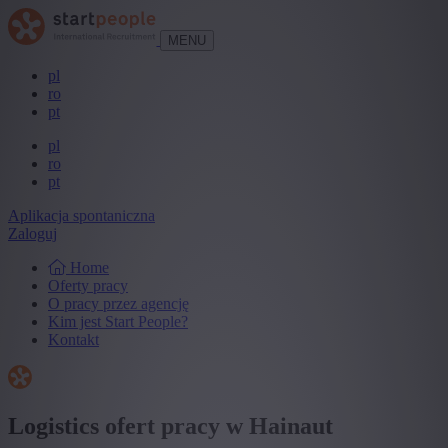
MENU
pl
ro
pt
pl
ro
pt
Aplikacja spontaniczna
Zaloguj
Home
Oferty pracy
O pracy przez agencję
Kim jest Start People?
Kontakt
Logistics ofert pracy w Hainaut