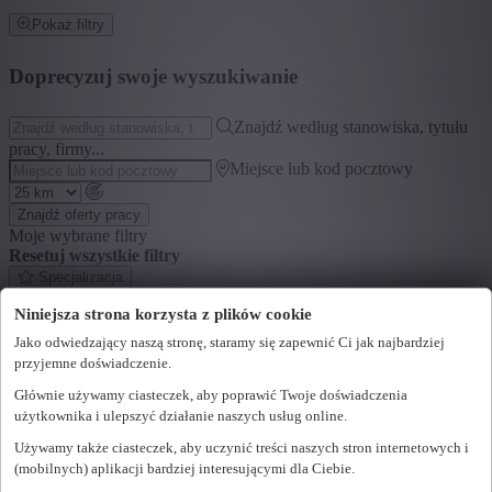
Pokaż filtry
Doprecyzuj swoje wyszukiwanie
Znajdź według stanowiska, tytułu
pracy, firmy...
Miejsce lub kod pocztowy
Znajdź oferty pracy
Moje wybrane filtry
Resetuj wszystkie filtry
Specjalizacja
Niniejsza strona korzysta z plików cookie
+ Pokaż więcej
- Pokaż mniej
Jako odwiedzający naszą stronę, staramy się zapewnić Ci jak najbardziej
Segment
przyjemne doświadczenie.
+ Pokaż więcej
- Pokaż mniej
Głównie używamy ciasteczek, aby poprawić Twoje doświadczenia
użytkownika i ulepszyć działanie naszych usług online.
Województwo
Używamy także ciasteczek, aby uczynić treści naszych stron internetowych i
+ Pokaż więcej
- Pokaż mniej
(mobilnych) aplikacji bardziej interesującymi dla Ciebie.
Sektor