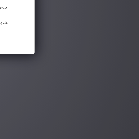
e do
zych.