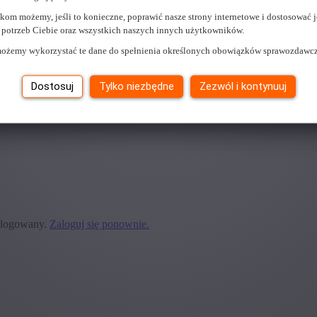
kom możemy, jeśli to konieczne, poprawić nasze strony internetowe i dostosować j
 i potrzeb Ciebie oraz wszystkich naszych innych użytkowników.
ożemy wykorzystać te dane do spełnienia określonych obowiązków sprawozdawc
Dostosuj
Tylko niezbędne
Zezwól i kontynuuj
my dla Ciebie pracę.
zalogowany.
Zaloguj się ponownie.