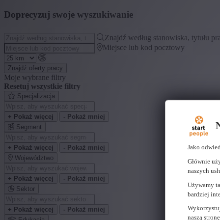
Doprecyzuj swoje wyszukiwanie
Znajdź według stanowiska, tytułu prac
Miejsce lub kod pocztowy
Znajdź oferty pracy
Moje wybrane filtry
Resetuj wszystkie filtry
Specjalizacja
+ Pokaż więcej
- Pokaż mniej
N
Segment
Jako odwied
+ Pokaż więcej
- Pokaż mniej
Województwo
Głównie uży
naszych usł
+ Pokaż więcej
- Pokaż mniej
Używamy tak
Sektor
bardziej int
Wykorzystuj
+ Pokaż więcej
- Pokaż mniej
naszą stron
Edukacja