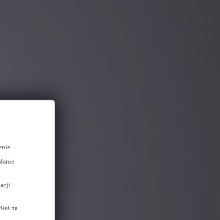
enie.
łanie
acji
iłeś na