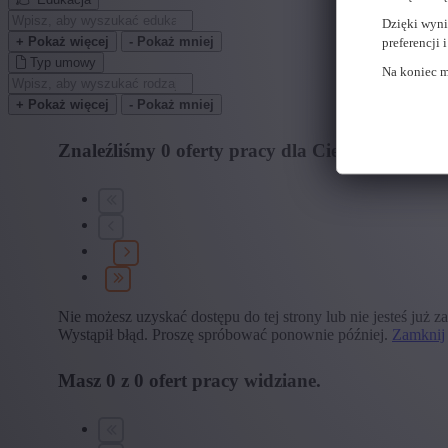
Dzięki wyni
+ Pokaż więcej
- Pokaż mniej
preferencji
Typ umowy
Na koniec m
+ Pokaż więcej
- Pokaż mniej
Znaleźliśmy
0
oferty pracy dla Ciebie.
znaleźliś
Nie możesz uzyskać dostępu do tej strony lub nie jesteś już 
Wystąpił błąd. Proszę spróbować ponownie później.
Zamknij
Masz
0
z
0
ofert pracy widziane.