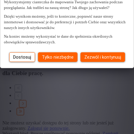
Wykorzystujemy ciasteczka do mapowania Twojego zachowania podczas
przeglądania. Jak trafiłeś na naszą stronę? Jak długo ją używałeś?
+ Pokaż więcej
- Pokaż mniej
Dzięki wynikom możemy, jeśli to konieczne, poprawić nasze strony
Edukacja
internetowe i dostosować je do preferencji i potrzeb Ciebie oraz wszystkich
naszych innych użytkowników.
+ Pokaż więcej
- Pokaż mniej
Typ umowy
Na koniec możemy wykorzystać te dane do spełnienia określonych
obowiązków sprawozdawczych.
+ Pokaż więcej
- Pokaż mniej
Dostosuj
Tylko niezbędne
Zezwól i kontynuuj
Znaleźliśmy
0
oferty pracy dla Ciebie.
znaleźliśmy
dla Ciebie pracę.
Nie możesz uzyskać dostępu do tej strony lub nie jesteś już
zalogowany.
Zaloguj się ponownie.
Wystąpił błąd. Proszę spróbować ponownie później.
Zamknij