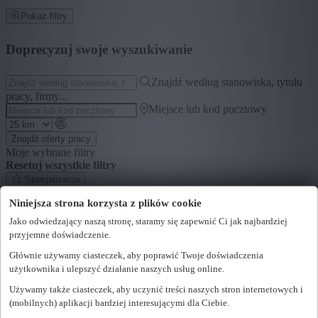
Pokaż filtry
Doprecyzuj swoje wyszukiwanie
Znajdź według stanowiska, tytułu
pracy, firmy...
Miejsce lub kod pocztowy
Znajdź oferty pracy
Moje wybrane filtry
Resetuj wszystkie filtry
Specjalizacja
Niniejsza strona korzysta z plików cookie
+ Pokaż więcej
- Pokaż mniej
Jako odwiedzający naszą stronę, staramy się zapewnić Ci jak najbardziej
Segment
przyjemne doświadczenie.
+ Pokaż więcej
- Pokaż mniej
Głównie używamy ciasteczek, aby poprawić Twoje doświadczenia
użytkownika i ulepszyć działanie naszych usług online.
Województwo
Używamy także ciasteczek, aby uczynić treści naszych stron internetowych i
+ Pokaż więcej
- Pokaż mniej
(mobilnych) aplikacji bardziej interesującymi dla Ciebie.
Sektor