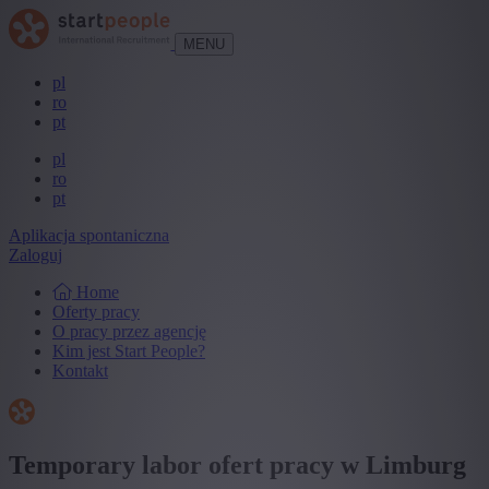
MENU
pl
ro
pt
pl
ro
pt
Aplikacja spontaniczna
Zaloguj
Home
Oferty pracy
O pracy przez agencję
Kim jest Start People?
Kontakt
Temporary labor ofert pracy w Limburg