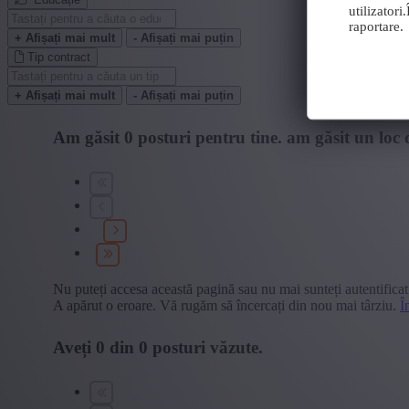
utilizator
raportare.
+ Afișați mai mult
- Afișați mai puțin
Tip contract
+ Afișați mai mult
- Afișați mai puțin
Am găsit
0
posturi pentru tine.
am găsit un loc 
Nu puteți accesa această pagină sau nu mai sunteți autentificat
A apărut o eroare. Vă rugăm să încercați din nou mai târziu.
Î
Aveți
0
din
0
posturi văzute.