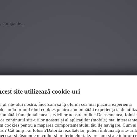
b, companie...
cest site utilizează cookie-uri
r al site-ului nostru, încercăm să îți oferim cea mai plăcută experiență
olosim în primul rând cookies pentru a îmbunătăți experiența ta de utiliza
mbunătăți funcționalitatea serviciilor noastre online.De asemenea, folos
ce conținutul site-urilor noastre și al aplicațiilor (mobile) mai interesant
im cookies pentru a maparea comportamentului tău de navigare. Cum ai
tru? Cât timp l-ai folosit?Datorită rezultatelor, putem îmbunătăți site-uril
ecesar și răspunde nevoilor și preferințelor tale, precum și ale tuturor cel