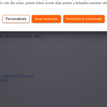
i.În cele din urmă, putem folosi aceste date pentru a îndeplini anumite obl
Personalizați
Doar necesare
Permiteți și continuați
de muncă pentru tine.
.
Conectați-vă din nou.
nchide