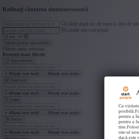
Rafinați căutarea dumneavoastră
Găsiți după loc de muncă, titlu de jo
Locație sau cod poștal
Găsiți posturi disponibile
Filtrele mele selectate
Resetați toate filtrele
Specializare
+ Afișați mai mult
- Afișați mai puțin
Segment
A
+ Afișați mai mult
- Afișați mai puțin
Județ
Ca vizitato
posibilă.F
+ Afișați mai mult
- Afișați mai puțin
pentru a î
Sector
pentru a fa
tine.Folos
site-ul nos
+ Afișați mai mult
- Afișați mai puțin
dacă este n
Educație