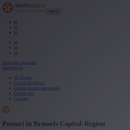
MENU
pl
ro
pt
pl
ro
pt
Aplicație spontană
Înscrieți-vă
Home
Locuri de muncă
Despre munca interimară
Despre noi
Contact
Posturi în Brussels Capital-Region