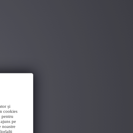
tor și
im cookies
e pentru
 ajuns pe
e noastre
orlalți