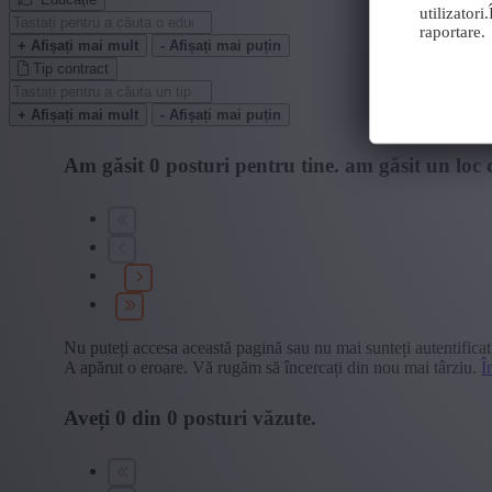
utilizator
raportare.
+ Afișați mai mult
- Afișați mai puțin
Tip contract
+ Afișați mai mult
- Afișați mai puțin
Am găsit
0
posturi pentru tine.
am găsit un loc 
Nu puteți accesa această pagină sau nu mai sunteți autentificat
A apărut o eroare. Vă rugăm să încercați din nou mai târziu.
Î
Aveți
0
din
0
posturi văzute.