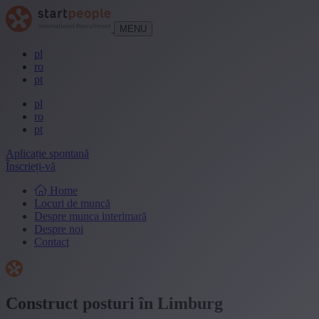
MENU
pl
ro
pt
pl
ro
pt
Aplicație spontană
Înscrieți-vă
Home
Locuri de muncă
Despre munca interimară
Despre noi
Contact
Construct posturi în Limburg