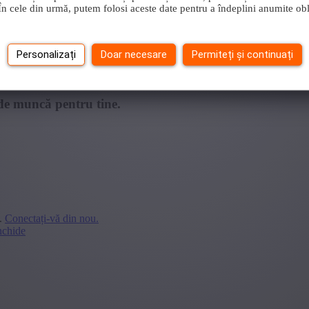
i.În cele din urmă, putem folosi aceste date pentru a îndeplini anumite obl
Personalizați
Doar necesare
Permiteți și continuați
de muncă pentru tine.
.
Conectați-vă din nou.
nchide