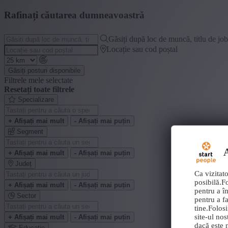
Rafinați căutarea dumneavoastră
Găsiți după loc de muncă, titlu de jo
Locație sau cod poștal
Găsiți posturi disponibile
Filtrele mele selectate
Resetați toate filtrele
Specializare
+ Afișați mai mult
- Afișați mai puțin
Segment
A
+ Afișați mai mult
- Afișați mai puțin
Județ
Ca vizitato
posibilă.F
+ Afișați mai mult
- Afișați mai puțin
pentru a î
Sector
pentru a fa
tine.Folos
site-ul nos
+ Afișați mai mult
- Afișați mai puțin
dacă este n
Educație