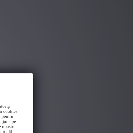
tor și
im cookies
e pentru
 ajuns pe
e noastre
orlalți