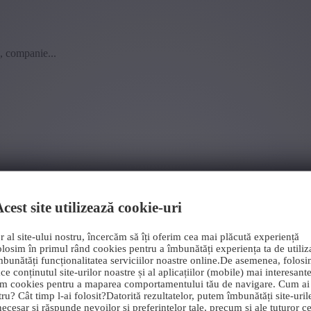
b, companie...
cest site utilizează cookie-uri
r al site-ului nostru, încercăm să îți oferim cea mai plăcută experiență
olosim în primul rând cookies pentru a îmbunătăți experiența ta de utiliza
mbunătăți funcționalitatea serviciilor noastre online.De asemenea, folos
ce conținutul site-urilor noastre și al aplicațiilor (mobile) mai interesant
im cookies pentru a maparea comportamentului tău de navigare. Cum ai
tru? Cât timp l-ai folosit?Datorită rezultatelor, putem îmbunătăți site-uril
ecesar și răspunde nevoilor și preferințelor tale, precum și ale tuturor cel