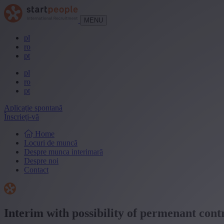
MENU
pl
ro
pt
pl
ro
pt
Aplicație spontană
Înscrieți-vă
Home
Locuri de muncă
Despre munca interimară
Despre noi
Contact
Interim with possibility of permenant cont