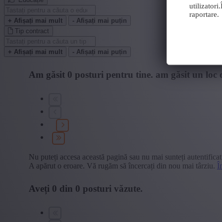
utilizator
raportare.
+ Afișați mai mult
- Afișați mai puțin
Tip contract
+ Afișați mai mult
- Afișați mai puțin
Am găsit
0
posturi pentru tine.
am găsit un loc 
Nu puteți accesa această pagină sau nu mai sunteți autentificat
A apărut o eroare. Vă rugăm să încercați din nou mai târziu.
Î
Aveți
0
din
0
posturi văzute.