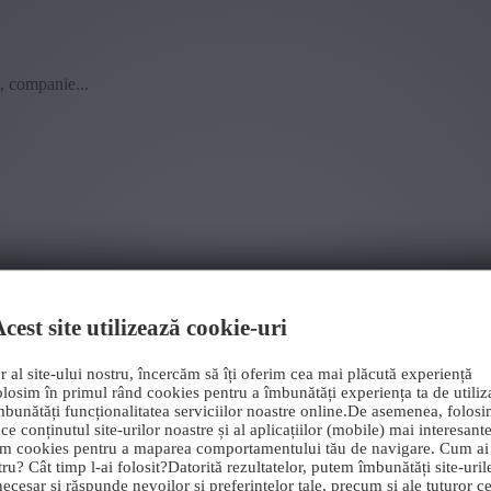
b, companie...
cest site utilizează cookie-uri
r al site-ului nostru, încercăm să îți oferim cea mai plăcută experiență
olosim în primul rând cookies pentru a îmbunătăți experiența ta de utiliza
mbunătăți funcționalitatea serviciilor noastre online.De asemenea, folos
ce conținutul site-urilor noastre și al aplicațiilor (mobile) mai interesant
im cookies pentru a maparea comportamentului tău de navigare. Cum ai
tru? Cât timp l-ai folosit?Datorită rezultatelor, putem îmbunătăți site-uril
ecesar și răspunde nevoilor și preferințelor tale, precum și ale tuturor cel