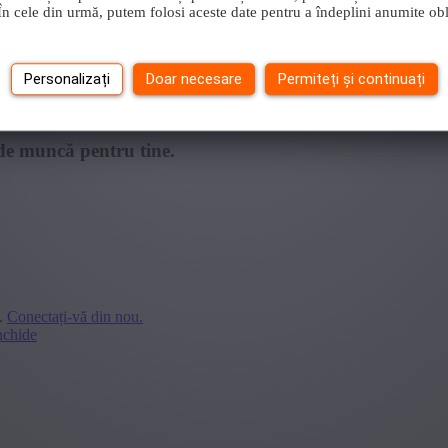
i.În cele din urmă, putem folosi aceste date pentru a îndeplini anumite obl
Personalizați
Doar necesare
Permiteți și continuați
de muncă pentru tine.
.
Conectați-vă din nou.
nchide