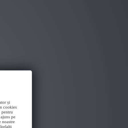
tor și
im cookies
e pentru
 ajuns pe
e noastre
orlalți