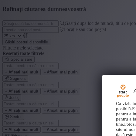
Rafinați căutarea dumneavoastră
Găsiți după loc de muncă, titlu de jo
Locație sau cod poștal
Găsiți posturi disponibile
Filtrele mele selectate
Resetați toate filtrele
Specializare
+ Afișați mai mult
- Afișați mai puțin
Segment
A
+ Afișați mai mult
- Afișați mai puțin
Județ
Ca vizitato
posibilă.F
+ Afișați mai mult
- Afișați mai puțin
pentru a î
Sector
pentru a fa
tine.Folos
site-ul nos
+ Afișați mai mult
- Afișați mai puțin
dacă este n
Educație