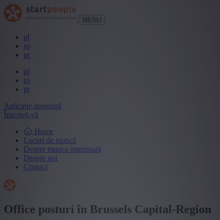
MENU
pl
ro
pt
pl
ro
pt
Aplicație spontană
Înscrieți-vă
Home
Locuri de muncă
Despre munca interimară
Despre noi
Contact
Office posturi în Brussels Capital-Region