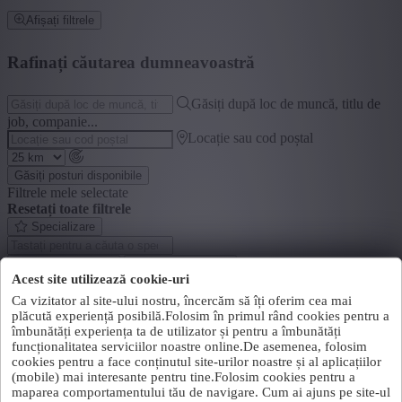
Afișați filtrele
Rafinați căutarea dumneavoastră
Găsiți după loc de muncă, titlu de
job, companie...
Locație sau cod poștal
Găsiți posturi disponibile
Filtrele mele selectate
Resetați toate filtrele
Specializare
+ Afișați mai mult
- Afișați mai puțin
Acest site utilizează cookie-uri
Segment
Ca vizitator al site-ului nostru, încercăm să îți oferim cea mai
plăcută experiență posibilă.Folosim în primul rând cookies pentru a
+ Afișați mai mult
- Afișați mai puțin
îmbunătăți experiența ta de utilizator și pentru a îmbunătăți
Județ
funcționalitatea serviciilor noastre online.De asemenea, folosim
cookies pentru a face conținutul site-urilor noastre și al aplicațiilor
(mobile) mai interesante pentru tine.Folosim cookies pentru a
+ Afișați mai mult
- Afișați mai puțin
maparea comportamentului tău de navigare. Cum ai ajuns pe site-ul
Sector