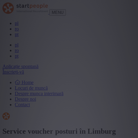
MENU
pl
ro
pt
pl
ro
pt
Aplicație spontană
Înscrieți-vă
Home
Locuri de muncă
Despre munca interimară
Despre noi
Contact
Service voucher posturi în Limburg