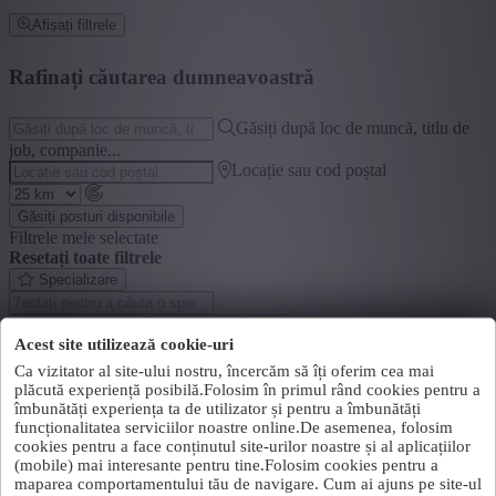
Afișați filtrele
Rafinați căutarea dumneavoastră
Găsiți după loc de muncă, titlu de
job, companie...
Locație sau cod poștal
Găsiți posturi disponibile
Filtrele mele selectate
Resetați toate filtrele
Specializare
+ Afișați mai mult
- Afișați mai puțin
Acest site utilizează cookie-uri
Segment
Ca vizitator al site-ului nostru, încercăm să îți oferim cea mai
plăcută experiență posibilă.Folosim în primul rând cookies pentru a
+ Afișați mai mult
- Afișați mai puțin
îmbunătăți experiența ta de utilizator și pentru a îmbunătăți
Județ
funcționalitatea serviciilor noastre online.De asemenea, folosim
cookies pentru a face conținutul site-urilor noastre și al aplicațiilor
(mobile) mai interesante pentru tine.Folosim cookies pentru a
+ Afișați mai mult
- Afișați mai puțin
maparea comportamentului tău de navigare. Cum ai ajuns pe site-ul
Sector