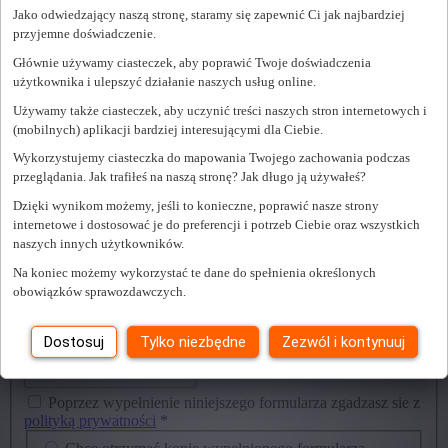
Jako odwiedzający naszą stronę, staramy się zapewnić Ci jak najbardziej
Skontaktuj się z nami przez mail:
ir@startpeople.be
przyjemne doświadczenie.
Lub telefon: 0032 9 235 7710
Głównie używamy ciasteczek, aby poprawić Twoje doświadczenia
użytkownika i ulepszyć działanie naszych usług online.
Lub wypełnij poniższy formularz:
Używamy także ciasteczek, aby uczynić treści naszych stron internetowych i
(mobilnych) aplikacji bardziej interesującymi dla Ciebie.
Email
*
Wykorzystujemy ciasteczka do mapowania Twojego zachowania podczas
Imię
*
przeglądania. Jak trafiłeś na naszą stronę? Jak długo ją używałeś?
Dzięki wynikom możemy, jeśli to konieczne, poprawić nasze strony
Nazwisko
*
internetowe i dostosować je do preferencji i potrzeb Ciebie oraz wszystkich
naszych innych użytkowników.
Aktualne miejsce pobytu
*
Na koniec możemy wykorzystać te dane do spełnienia określonych
Tel komórkowy
*
obowiązków sprawozdawczych.
(np: +32 (0)475 12 34 56)
Dostosuj
Tylko niezbędne
Zezwól i kontynuuj
Wiadomość
*
Poprzez wypełnienie niniejszego formularza zgadzasz sie z
polityką prywatności
*