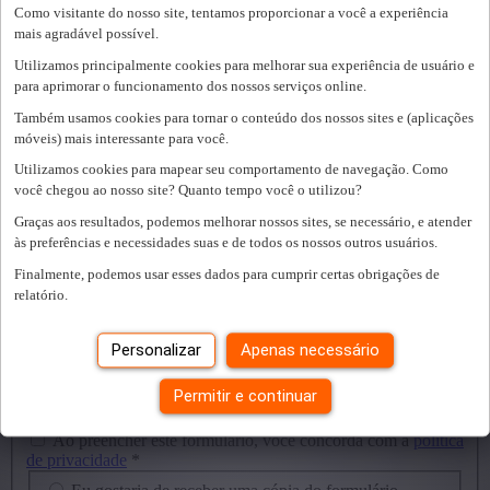
Como visitante do nosso site, tentamos proporcionar a você a experiência
Contacte-nos por email:
ir@startpeople.be
mais agradável possível.
Ou pelo telefone: 0032 9 235 7710
Utilizamos principalmente cookies para melhorar sua experiência de usuário e
para aprimorar o funcionamento dos nossos serviços online.
Ou preencha o formulário abaixo:
Também usamos cookies para tornar o conteúdo dos nossos sites e (aplicações
móveis) mais interessante para você.
Email
*
Utilizamos cookies para mapear seu comportamento de navegação. Como
Nome(s) próprio(s)
*
você chegou ao nosso site? Quanto tempo você o utilizou?
Graças aos resultados, podemos melhorar nossos sites, se necessário, e atender
Apelido(s)
*
às preferências e necessidades suas e de todos os nossos outros usuários.
Localização atual
*
Finalmente, podemos usar esses dados para cumprir certas obrigações de
relatório.
Telemóvel
*
Personalizar
Apenas necessário
(por exemplo: +32 (0) 475 12 34 56)
Mensagem
*
Permitir e continuar
Ao preencher este formulário, você concorda com a
política
de privacidade
*