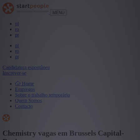
MENU
pl
ro
pt
pl
ro
pt
Candidatura espontânea
Inscrever-se
Home
Empregos
Sobre o trabalho temporário
Quem Somos
Contacto
Chemistry vagas em Brussels Capital-