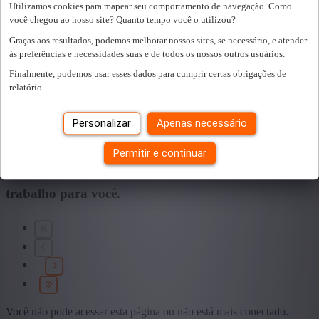
Utilizamos cookies para mapear seu comportamento de navegação. Como
Sector
você chegou ao nosso site? Quanto tempo você o utilizou?
Graças aos resultados, podemos melhorar nossos sites, se necessário, e atender
+ Mostrar mais
- Mostrar menos
às preferências e necessidades suas e de todos os nossos outros usuários.
Educação
Finalmente, podemos usar esses dados para cumprir certas obrigações de
relatório.
+ Mostrar mais
- Mostrar menos
Tipo de contrato
Personalizar
Apenas necessário
+ Mostrar mais
- Mostrar menos
Permitir e continuar
Encontramos
0
vagas para si.
encontramos um
trabalho para você.
Você não pode acessar esta página ou não está mais conectado.