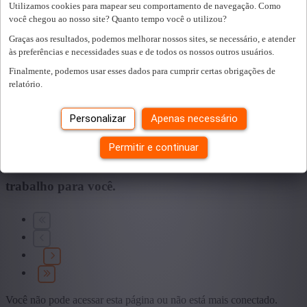
Utilizamos cookies para mapear seu comportamento de navegação. Como
Sector
você chegou ao nosso site? Quanto tempo você o utilizou?
Graças aos resultados, podemos melhorar nossos sites, se necessário, e atender
+ Mostrar mais
- Mostrar menos
às preferências e necessidades suas e de todos os nossos outros usuários.
Educação
Finalmente, podemos usar esses dados para cumprir certas obrigações de
relatório.
+ Mostrar mais
- Mostrar menos
Tipo de contrato
Personalizar
Apenas necessário
+ Mostrar mais
- Mostrar menos
Permitir e continuar
Encontramos
0
vagas para si.
encontramos um
trabalho para você.
Você não pode acessar esta página ou não está mais conectado.