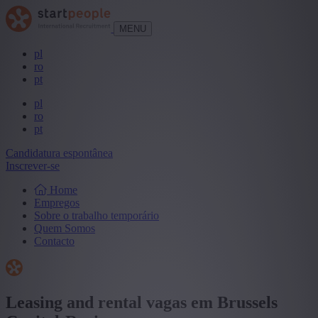
MENU
pl
ro
pt
pl
ro
pt
Candidatura espontânea
Inscrever-se
Home
Empregos
Sobre o trabalho temporário
Quem Somos
Contacto
Leasing and rental vagas em Brussels