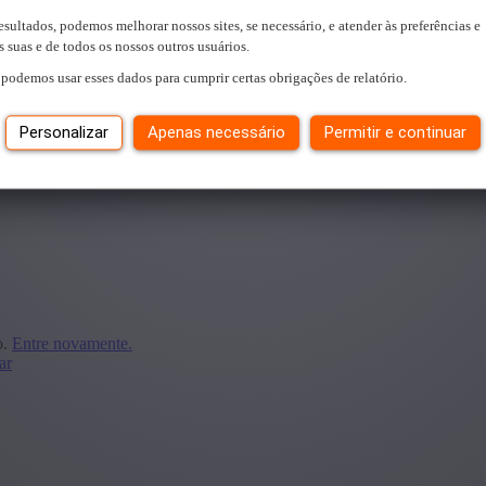
esultados, podemos melhorar nossos sites, se necessário, e atender às preferências e
 suas e de todos os nossos outros usuários.
podemos usar esses dados para cumprir certas obrigações de relatório.
Personalizar
Apenas necessário
Permitir e continuar
trabalho para você.
o.
Entre novamente.
ar