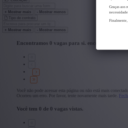
Graças aos r
+ Mostrar mais
- Mostrar menos
necessidades
Tipo de contrato
Finalmente, 
+ Mostrar mais
- Mostrar menos
Encontramos
0
vagas para si.
encontramos um 
Você não pode acessar esta página ou não está mais conectad
Ocorreu um erro. Por favor, tente novamente mais tarde.
Fech
Você tem
0
de
0
vagas vistas.