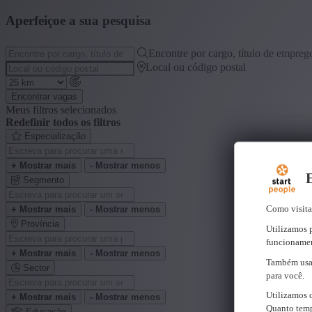
Aperfeiçoe a sua pesquisa
Encontre por cargo, título de emprego
Local ou código postal
Encontrar vagas
Meus filtros selecionados
Redefinir todos os filtros
Especialização
+ Mostrar mais
- Mostrar menos
E
Segmento
Como visitan
+ Mostrar mais
- Mostrar menos
Província
Utilizamos 
funcionamen
+ Mostrar mais
- Mostrar menos
Também usam
Sector
para você.
Utilizamos 
+ Mostrar mais
- Mostrar menos
Quanto temp
Educação