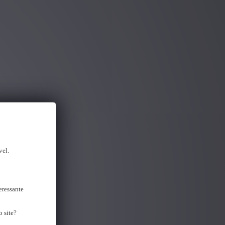
vel.
eressante
 site?