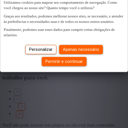
Utilizamos cookies para mapear seu comportamento de navegação. Como
Sector
você chegou ao nosso site? Quanto tempo você o utilizou?
Graças aos resultados, podemos melhorar nossos sites, se necessário, e atender
+ Mostrar mais
- Mostrar menos
às preferências e necessidades suas e de todos os nossos outros usuários.
Educação
Finalmente, podemos usar esses dados para cumprir certas obrigações de
relatório.
+ Mostrar mais
- Mostrar menos
Tipo de contrato
Personalizar
Apenas necessário
+ Mostrar mais
- Mostrar menos
Permitir e continuar
Encontramos
0
vagas para si.
encontramos um
trabalho para você.
Você não pode acessar esta página ou não está mais conectado.