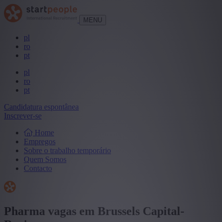
MENU
pl
ro
pt
pl
ro
pt
Candidatura espontânea
Inscrever-se
Home
Empregos
Sobre o trabalho temporário
Quem Somos
Contacto
Pharma vagas em Brussels Capital-