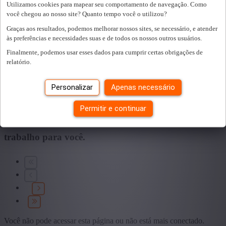
Utilizamos cookies para mapear seu comportamento de navegação. Como
Sector
você chegou ao nosso site? Quanto tempo você o utilizou?
Graças aos resultados, podemos melhorar nossos sites, se necessário, e atender
+ Mostrar mais
- Mostrar menos
às preferências e necessidades suas e de todos os nossos outros usuários.
Educação
Finalmente, podemos usar esses dados para cumprir certas obrigações de
relatório.
+ Mostrar mais
- Mostrar menos
Tipo de contrato
Personalizar
Apenas necessário
+ Mostrar mais
- Mostrar menos
Permitir e continuar
Encontramos
0
vagas para si.
encontramos um
trabalho para você.
Você não pode acessar esta página ou não está mais conectado.