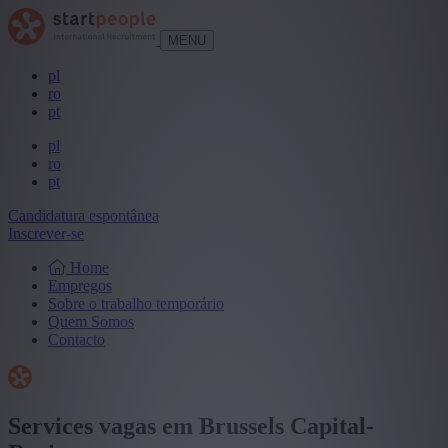
MENU
pl
ro
pt
pl
ro
pt
Candidatura espontânea
Inscrever-se
Home
Empregos
Sobre o trabalho temporário
Quem Somos
Contacto
Services vagas em Brussels Capital-